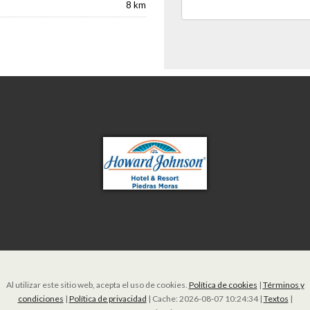
8 km
Al utilizar este sitio web, acepta el uso de cookies.
Política de cookies
|
Términos y
condiciones
|
Política de privacidad
|
Cache: 2026-08-07 10:24:34 |
Textos
|