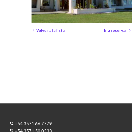
Volver a la lista
Ir a reservar
+54 3571 66 7779
+54 3571 50 0333